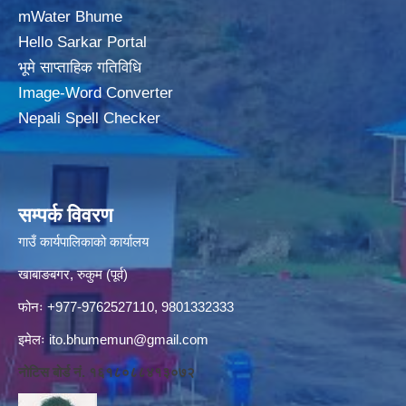
mWater Bhume
Hello Sarkar Portal
भूमे साप्ताहिक गतिविधि
Image-Word Converter
Nepali Spell Checker
सम्पर्क विवरण
गाउँ कार्यपालिकाको कार्यालय
खाबाङबगर, रुकुम (पूर्व)
फोनः +977-9762527110, 9801332333
इमेलः
ito.bhumemun@gmail.com
नोटिस बोर्ड नं. १६१८०८८४१३०७२