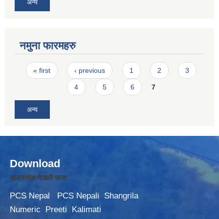
अन्य
नमुना फारमहरु
Pages
« first
‹ previous
1
2
3
4
5
6
7
अन्य
Download
डाउनलोड नेपाली फन्ट
PCS Nepal
PCS Nepali
Shangrila
Numeric
Preeti
Kalimati