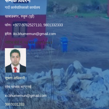
सम्पर्क विवरण
गाउँ कार्यपालिकाको कार्यालय
खाबाङबगर, रुकुम (पूर्व)
फोनः +977-9762527110, 9801332333
इमेलः
ito.bhumemun@gmail.com
नोटिस बोर्ड नं. १६१८०८८४१३०७२
सूचना अधिकारी
प्रेम प्रसाद भट्टराई
io.bhumemun@gmail.com
9869331333