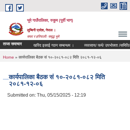
Skip to main content
भूमे गाउँपालिका, रुकुम (पूर्वी भाग)
लुम्बिनी प्रदेश, नेपाल ।
सफा र हरियालीः समृद्ध भूमे
ताजा समाचार
खरिद इकाई गठन सम्बन्धम ।
व्यवसाय/ फर्म/ उपभोक्ता /समिति/ समुह/ स
You are here
Home
» कार्यपालिका बैठक सं १०-२०८१-०८२ मिति २०८१-१२-०६
कार्यपालिका बैठक सं १०-२०८१-०८२ मिति
२०८१-१२-०६
Submitted on:
Thu, 05/15/2025 - 12:19