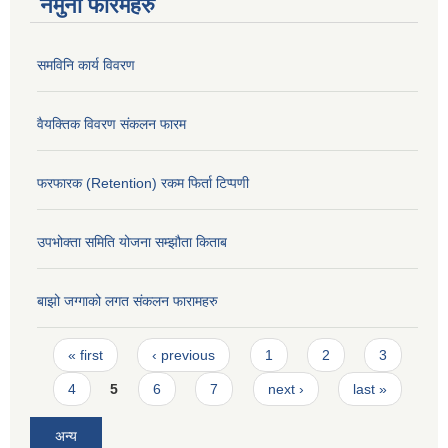
नमुना फारमहरु
समविनि कार्य विवरण
वैयक्तिक विवरण संकलन फारम
फरफारक (Retention) रकम फिर्ता टिप्पणी
उपभोक्ता समिति योजना सम्झौता किताब
बाझो जग्गाको लगत संकलन फारामहरु
Pages
« first
‹ previous
1
2
3
4
5
6
7
next ›
last »
अन्य